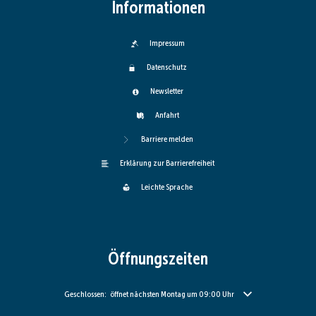
Informationen
Impressum
Datenschutz
Newsletter
Anfahrt
Barriere melden
Erklärung zur Barrierefreiheit
Leichte Sprache
Öffnungszeiten
Klicken, um weitere Öffnungs- oder Schließzeiten auszublenden
Geschlossen:
öffnet nächsten Montag um 09:00 Uhr