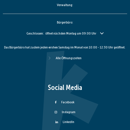
Verwaltung:
Bürgerbüro:
Klicken, um weitere Öffnungs- oder Schließzeiten auszublenden
Geschlossen:
öffnet nächsten Montag um 09:00 Uhr
Das Bürgerbüro hat zudem jeden
ersten
Samstag im Monat von 10:00 - 12:30 Uhr geöffnet.
Alle Öffnungszeiten
Social Media
Facebook
Instagram
LinkedIn