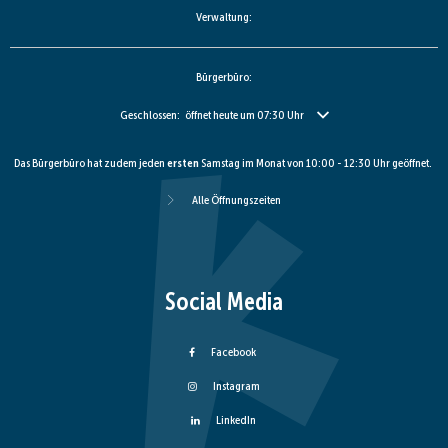
Verwaltung:
Bürgerbüro:
Klicken, um weitere Öffnungs- oder Schließzeiten auszublenden
Geschlossen:
öffnet heute um 07:30 Uhr
Das Bürgerbüro hat zudem jeden
ersten
Samstag im Monat von 10:00 - 12:30 Uhr geöffnet.
Alle Öffnungszeiten
Social Media
Facebook
Instagram
LinkedIn