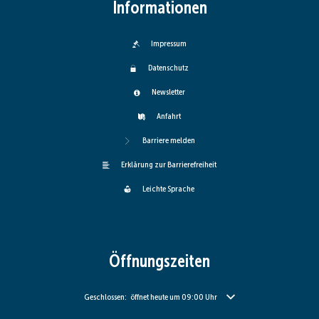
Informationen
Impressum
Datenschutz
Newsletter
Anfahrt
Barriere melden
Erklärung zur Barrierefreiheit
Leichte Sprache
Öffnungszeiten
Klicken, um weitere Öffnungs- oder Schließzeiten auszublenden
Geschlossen:
öffnet heute um 09:00 Uhr