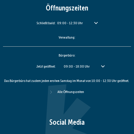
Öffnungszeiten
Klicken, um weitere Öffnungs- oder Schließzeiten auszublenden
Schließt bald:
09:00
-
12:30
Uhr
Von 09:00 bis 12:30 Uhr
Verwaltung:
Bürgerbüro:
Klicken, um weitere Öffnungs- oder Schließzeiten auszublenden
Jetzt geöffnet:
09:00
-
18:00
Uhr
Von 09:00 bis 18:00 Uhr
Das Bürgerbüro hat zudem jeden
ersten
Samstag im Monat von 10:00 - 12:30 Uhr geöffnet.
Alle Öffnungszeiten
Social Media