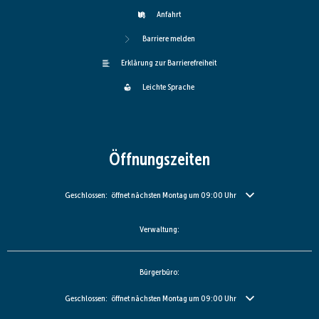
Anfahrt
Barriere melden
Erklärung zur Barrierefreiheit
Leichte Sprache
Öffnungszeiten
Klicken, um weitere Öffnungs- oder Schließzeiten auszublenden
Geschlossen:
öffnet nächsten Montag um 09:00 Uhr
Verwaltung:
Bürgerbüro:
Klicken, um weitere Öffnungs- oder Schließzeiten auszublenden
Geschlossen:
öffnet nächsten Montag um 09:00 Uhr