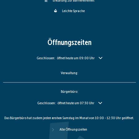
Erklärung zur Barrierefreiheit
Leichte Sprache
Öffnungszeiten
Klicken, um weitere Öffnungs- oder Schließzeiten auszublenden
Geschlossen:
öffnet heute um 09:00 Uhr
Verwaltung:
Bürgerbüro:
Klicken, um weitere Öffnungs- oder Schließzeiten auszublenden
Geschlossen:
öffnet heute um 07:30 Uhr
Das Bürgerbüro hat zudem jeden
ersten
Samstag im Monat von 10:00 - 12:30 Uhr geöffnet.
Alle Öffnungszeiten