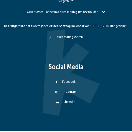
Bürgerbüro:
Klicken, um weitere Öffnungs- oder Schließzeiten auszublenden
Geschlossen:
öffnet nächsten Montag um 09:00 Uhr
Das Bürgerbüro hat zudem jeden
ersten
Samstag im Monat von 10:00 - 12:30 Uhr geöffnet.
Alle Öffnungszeiten
Social Media
Facebook
Instagram
LinkedIn