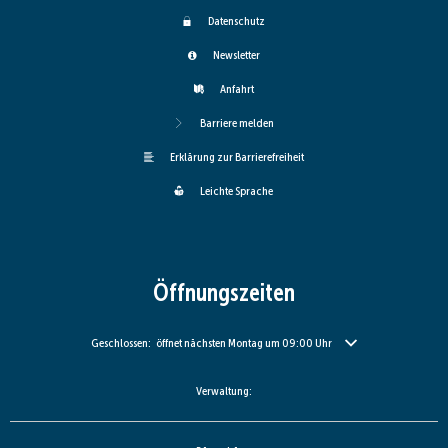
Datenschutz
Newsletter
Anfahrt
Barriere melden
Erklärung zur Barrierefreiheit
Leichte Sprache
Öffnungszeiten
Klicken, um weitere Öffnungs- oder Schließzeiten auszublenden
Geschlossen:
öffnet nächsten Montag um 09:00 Uhr
Verwaltung: