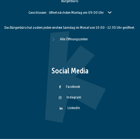
Bürgerbüro:
Klicken, um weitere Öffnungs- oder Schließzeiten auszublenden
Geschlossen:
öffnet nächsten Montag um 09:00 Uhr
Das Bürgerbüro hat zudem jeden
ersten
Samstag im Monat von 10:00 - 12:30 Uhr geöffnet.
Alle Öffnungszeiten
Social Media
Facebook
Instagram
LinkedIn