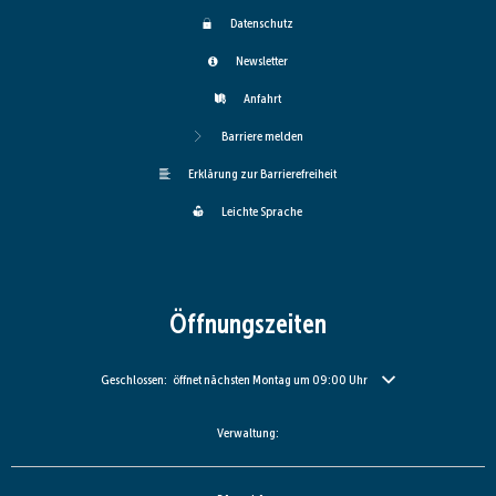
Datenschutz
Newsletter
Anfahrt
Barriere melden
Erklärung zur Barrierefreiheit
Leichte Sprache
Öffnungszeiten
Klicken, um weitere Öffnungs- oder Schließzeiten auszublenden
Geschlossen:
öffnet nächsten Montag um 09:00 Uhr
Verwaltung: