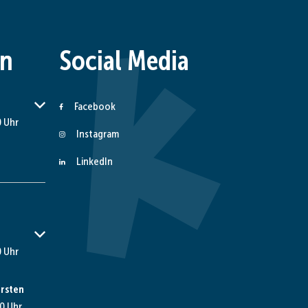
en
Social Media
er Schließzeiten auszublenden
Facebook
 Uhr
Instagram
LinkedIn
er Schließzeiten auszublenden
 Uhr
rsten
0 Uhr