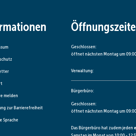
ormationen
Öffnungszeit
Klicken, um weitere Öffnungs- od
Geschlossen:
ssum
öffnet nächsten Montag um 09:00
schutz
Verwaltung:
etter
rt
Bürgerbüro:
re melden
Klicken, um weitere Öffnungs- od
Geschlossen:
ung zur Barrierefreiheit
öffnet nächsten Montag um 09:00
e Sprache
Das Bürgerbüro hat zudem jeden
e
Samstag im Monat von 10:00 - 12:3