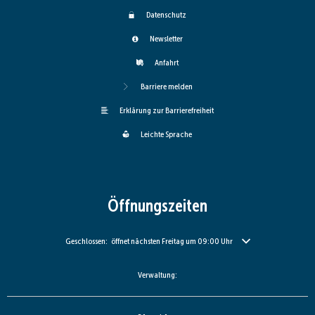
Datenschutz
Newsletter
Anfahrt
Barriere melden
Erklärung zur Barrierefreiheit
Leichte Sprache
Öffnungszeiten
Klicken, um weitere Öffnungs- oder Schließzeiten auszublenden
Geschlossen:
öffnet nächsten Freitag um 09:00 Uhr
Verwaltung: