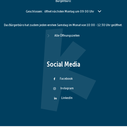
Bürgerbüro:
Klicken, um weitere Öffnungs- oder Schließzeiten auszublenden
Geschlossen:
öffnet nächsten Montag um 09:00 Uhr
Das Bürgerbüro hat zudem jeden
ersten
Samstag im Monat von 10:00 - 12:30 Uhr geöffnet.
Alle Öffnungszeiten
Social Media
Facebook
Instagram
LinkedIn