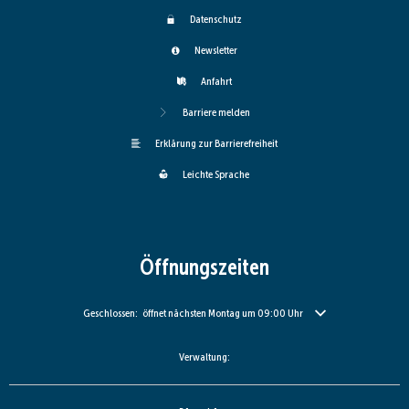
Datenschutz
Newsletter
Anfahrt
Barriere melden
Erklärung zur Barrierefreiheit
Leichte Sprache
Öffnungszeiten
Klicken, um weitere Öffnungs- oder Schließzeiten auszublenden
Geschlossen:
öffnet nächsten Montag um 09:00 Uhr
Verwaltung: