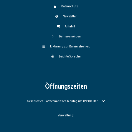
Datenschutz
Newsletter
Anfahrt
Barriere melden
Erklärung zur Barrierefreiheit
Leichte Sprache
Öffnungszeiten
Klicken, um weitere Öffnungs- oder Schließzeiten auszublenden
Geschlossen:
öffnet nächsten Montag um 09:00 Uhr
Verwaltung: