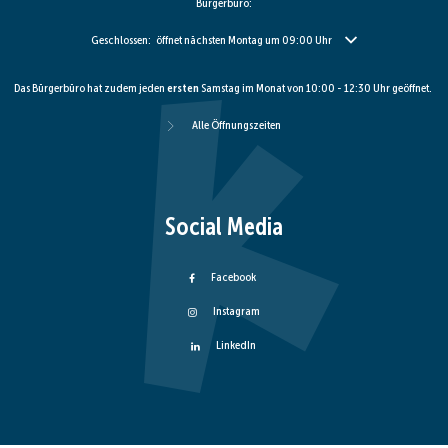
Bürgerbüro:
Klicken, um weitere Öffnungs- oder Schließzeiten auszublenden
Geschlossen:
öffnet nächsten Montag um 09:00 Uhr
Das Bürgerbüro hat zudem jeden
ersten
Samstag im Monat von 10:00 - 12:30 Uhr geöffnet.
Alle Öffnungszeiten
Social Media
Facebook
Instagram
LinkedIn