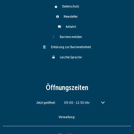
Datenschutz
Newsletter
Anfahrt
Barriere melden
Erklärung zur Barrierefreiheit
Leichte Sprache
Öffnungszeiten
Klicken, um weitere Öffnungs- oder Schließzeiten auszublenden
Jetzt geöffnet:
09:00
-
12:30
Uhr
Von 09:00 bis 12:30 Uhr
Verwaltung: