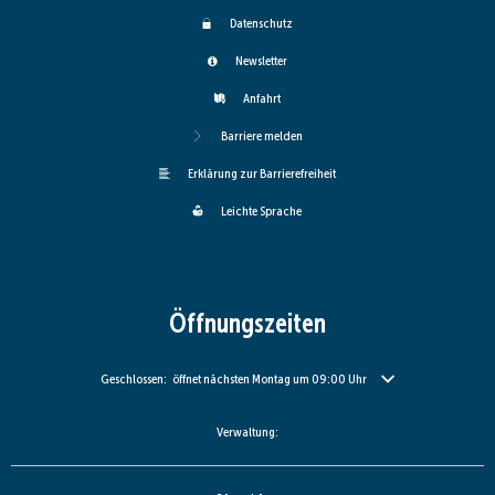
Datenschutz
Newsletter
Anfahrt
Barriere melden
Erklärung zur Barrierefreiheit
Leichte Sprache
Öffnungszeiten
Klicken, um weitere Öffnungs- oder Schließzeiten auszublenden
Geschlossen:
öffnet nächsten Montag um 09:00 Uhr
Verwaltung: