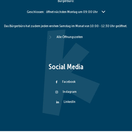
Bürgerbüro:
Klicken, um weitere Öffnungs- oder Schließzeiten auszublenden
Geschlossen:
öffnet nächsten Montag um 09:00 Uhr
Das Bürgerbüro hat zudem jeden
ersten
Samstag im Monat von 10:00 - 12:30 Uhr geöffnet.
Alle Öffnungszeiten
Social Media
Facebook
Instagram
LinkedIn