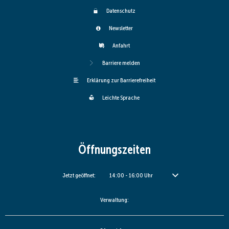
Datenschutz
Newsletter
Anfahrt
Barriere melden
Erklärung zur Barrierefreiheit
Leichte Sprache
Öffnungszeiten
Klicken, um weitere Öffnungs- oder Schließzeiten auszublenden
Jetzt geöffnet:
14:00
-
16:00
Uhr
Von 14:00 bis 16:00 Uhr
Verwaltung: