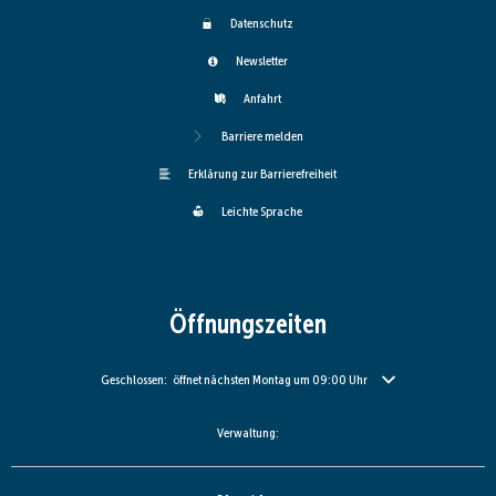
Datenschutz
Newsletter
Anfahrt
Barriere melden
Erklärung zur Barrierefreiheit
Leichte Sprache
Öffnungszeiten
Klicken, um weitere Öffnungs- oder Schließzeiten auszublenden
Geschlossen:
öffnet nächsten Montag um 09:00 Uhr
Verwaltung: