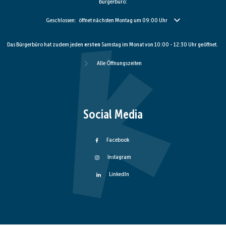
Bürgerbüro:
Klicken, um weitere Öffnungs- oder Schließzeiten auszublenden
Geschlossen:
öffnet nächsten Montag um 09:00 Uhr
Das Bürgerbüro hat zudem jeden
ersten
Samstag im Monat von 10:00 - 12:30 Uhr geöffnet.
Alle Öffnungszeiten
Social Media
Facebook
Instagram
LinkedIn