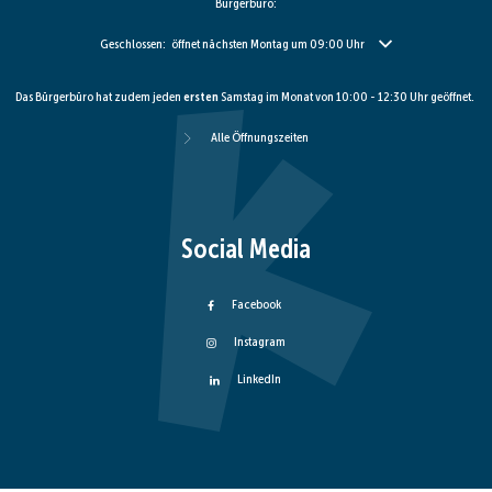
Bürgerbüro:
Klicken, um weitere Öffnungs- oder Schließzeiten auszublenden
Geschlossen:
öffnet nächsten Montag um 09:00 Uhr
Das Bürgerbüro hat zudem jeden
ersten
Samstag im Monat von 10:00 - 12:30 Uhr geöffnet.
Alle Öffnungszeiten
Social Media
Facebook
Instagram
LinkedIn