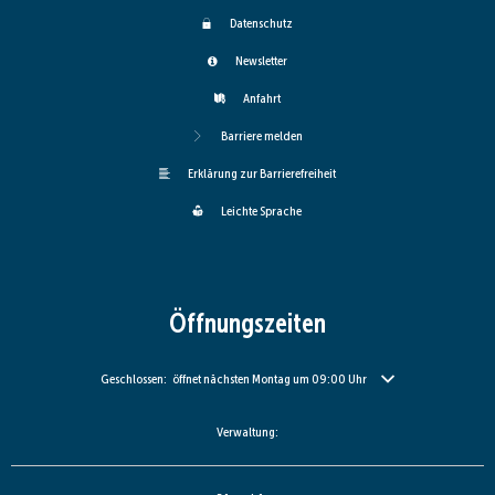
Datenschutz
Newsletter
Anfahrt
Barriere melden
Erklärung zur Barrierefreiheit
Leichte Sprache
Öffnungszeiten
Klicken, um weitere Öffnungs- oder Schließzeiten auszublenden
Geschlossen:
öffnet nächsten Montag um 09:00 Uhr
Verwaltung: