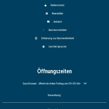
Datenschutz
Newsletter
Anfahrt
Barriere melden
Erklärung zur Barrierefreiheit
Leichte Sprache
Öffnungszeiten
Klicken, um weitere Öffnungs- oder Schließzeiten auszublenden
Geschlossen:
öffnet nächsten Freitag um 09:00 Uhr
Verwaltung: