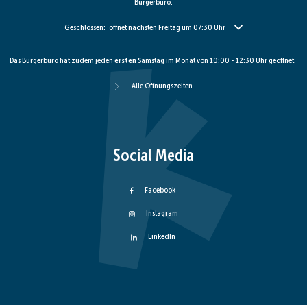
Bürgerbüro:
Klicken, um weitere Öffnungs- oder Schließzeiten auszublenden
Geschlossen:
öffnet nächsten Freitag um 07:30 Uhr
Das Bürgerbüro hat zudem jeden
ersten
Samstag im Monat von 10:00 - 12:30 Uhr geöffnet.
Alle Öffnungszeiten
Social Media
Facebook
Instagram
LinkedIn