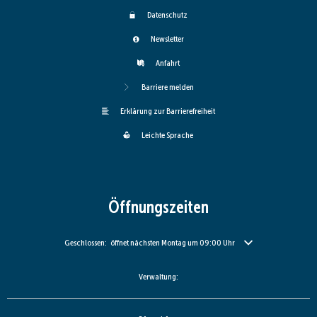
Datenschutz
Newsletter
Anfahrt
Barriere melden
Erklärung zur Barrierefreiheit
Leichte Sprache
Öffnungszeiten
Klicken, um weitere Öffnungs- oder Schließzeiten auszublenden
Geschlossen:
öffnet nächsten Montag um 09:00 Uhr
Verwaltung: