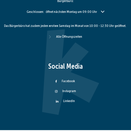
Bürgerbüro:
Klicken, um weitere Öffnungs- oder Schließzeiten auszublenden
Geschlossen:
öffnet nächsten Montag um 09:00 Uhr
Das Bürgerbüro hat zudem jeden
ersten
Samstag im Monat von 10:00 - 12:30 Uhr geöffnet.
Alle Öffnungszeiten
Social Media
Facebook
Instagram
LinkedIn