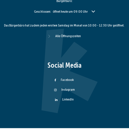
Bürgerbüro:
Klicken, um weitere Öffnungs- oder Schließzeiten auszublenden
Geschlossen:
öffnet heute um 09:00 Uhr
Das Bürgerbüro hat zudem jeden
ersten
Samstag im Monat von 10:00 - 12:30 Uhr geöffnet.
Alle Öffnungszeiten
Social Media
Facebook
Instagram
LinkedIn