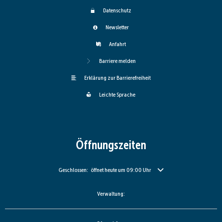
Datenschutz
Newsletter
Anfahrt
Barriere melden
Erklärung zur Barrierefreiheit
Leichte Sprache
Öffnungszeiten
Klicken, um weitere Öffnungs- oder Schließzeiten auszublenden
Geschlossen:
öffnet heute um 09:00 Uhr
Verwaltung: