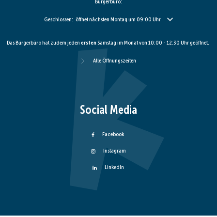
Bürgerbüro:
Klicken, um weitere Öffnungs- oder Schließzeiten auszublenden
Geschlossen:
öffnet nächsten Montag um 09:00 Uhr
Das Bürgerbüro hat zudem jeden
ersten
Samstag im Monat von 10:00 - 12:30 Uhr geöffnet.
Alle Öffnungszeiten
Social Media
Facebook
Instagram
LinkedIn