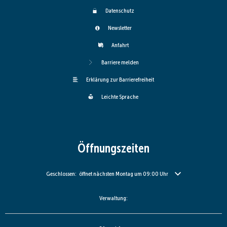
Datenschutz
Newsletter
Anfahrt
Barriere melden
Erklärung zur Barrierefreiheit
Leichte Sprache
Öffnungszeiten
Klicken, um weitere Öffnungs- oder Schließzeiten auszublenden
Geschlossen:
öffnet nächsten Montag um 09:00 Uhr
Verwaltung: