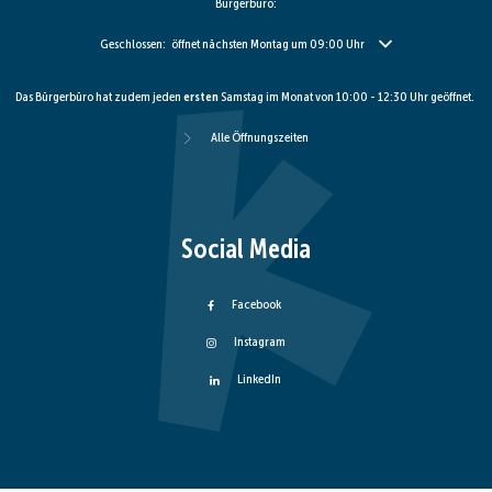
Bürgerbüro:
Klicken, um weitere Öffnungs- oder Schließzeiten auszublenden
Geschlossen:
öffnet nächsten Montag um 09:00 Uhr
Das Bürgerbüro hat zudem jeden
ersten
Samstag im Monat von 10:00 - 12:30 Uhr geöffnet.
Alle Öffnungszeiten
Social Media
Facebook
Instagram
LinkedIn