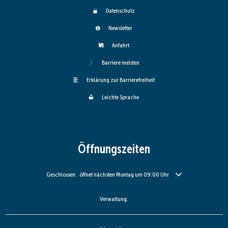
Datenschutz
Newsletter
Anfahrt
Barriere melden
Erklärung zur Barrierefreiheit
Leichte Sprache
Öffnungszeiten
Klicken, um weitere Öffnungs- oder Schließzeiten auszublenden
Geschlossen:
öffnet nächsten Montag um 09:00 Uhr
Verwaltung: