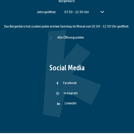
Bürgerbüro:
Klicken, um weitere Öffnungs- oder Schließzeiten auszublenden
Jetzt geöffnet:
07:30
-
12:30
Uhr
Von 07:30 bis 12:30 Uhr
Das Bürgerbüro hat zudem jeden
ersten
Samstag im Monat von 10:00 - 12:30 Uhr geöffnet.
Alle Öffnungszeiten
Social Media
Facebook
Instagram
LinkedIn