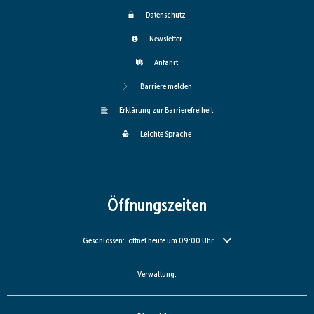
Datenschutz
Newsletter
Anfahrt
Barriere melden
Erklärung zur Barrierefreiheit
Leichte Sprache
Öffnungszeiten
Klicken, um weitere Öffnungs- oder Schließzeiten auszublenden
Geschlossen:
öffnet heute um 09:00 Uhr
Verwaltung: