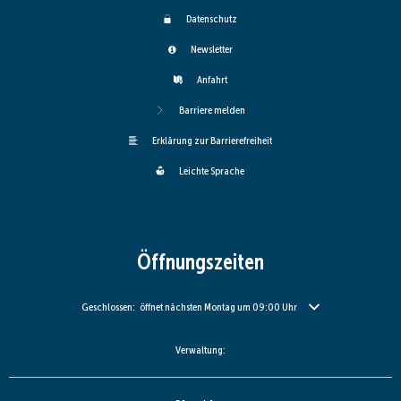
Datenschutz
Newsletter
Anfahrt
Barriere melden
Erklärung zur Barrierefreiheit
Leichte Sprache
Öffnungszeiten
Klicken, um weitere Öffnungs- oder Schließzeiten auszublenden
Geschlossen:
öffnet nächsten Montag um 09:00 Uhr
Verwaltung: