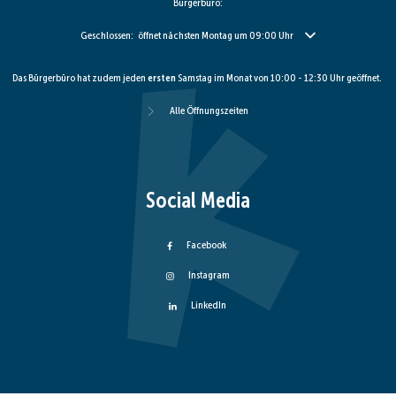
Bürgerbüro:
Klicken, um weitere Öffnungs- oder Schließzeiten auszublenden
Geschlossen:
öffnet nächsten Montag um 09:00 Uhr
Das Bürgerbüro hat zudem jeden
ersten
Samstag im Monat von 10:00 - 12:30 Uhr geöffnet.
Alle Öffnungszeiten
Social Media
Facebook
Instagram
LinkedIn