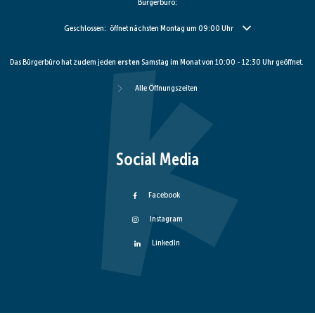
Bürgerbüro:
Klicken, um weitere Öffnungs- oder Schließzeiten auszublenden
Geschlossen:
öffnet nächsten Montag um 09:00 Uhr
Das Bürgerbüro hat zudem jeden
ersten
Samstag im Monat von 10:00 - 12:30 Uhr geöffnet.
Alle Öffnungszeiten
Social Media
Facebook
Instagram
LinkedIn