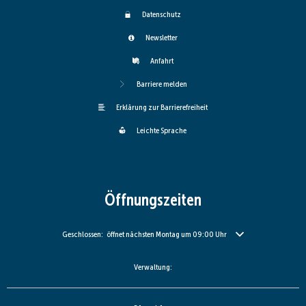
Datenschutz
Newsletter
Anfahrt
Barriere melden
Erklärung zur Barrierefreiheit
Leichte Sprache
Öffnungszeiten
Klicken, um weitere Öffnungs- oder Schließzeiten auszublenden
Geschlossen:
öffnet nächsten Montag um 09:00 Uhr
Verwaltung: