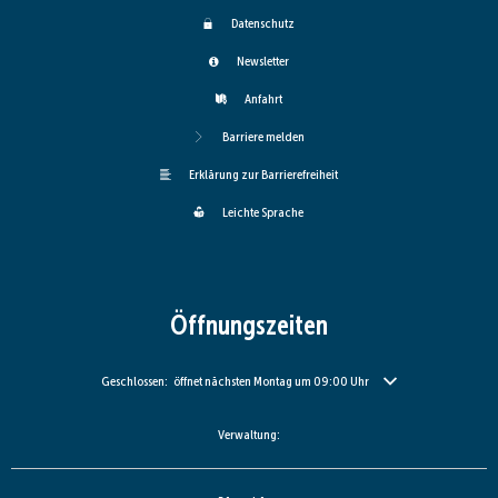
Datenschutz
Newsletter
Anfahrt
Barriere melden
Erklärung zur Barrierefreiheit
Leichte Sprache
Öffnungszeiten
Klicken, um weitere Öffnungs- oder Schließzeiten auszublenden
Geschlossen:
öffnet nächsten Montag um 09:00 Uhr
Verwaltung: