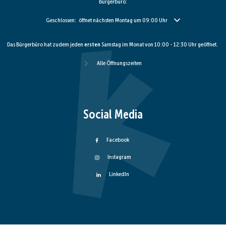
Bürgerbüro:
Klicken, um weitere Öffnungs- oder Schließzeiten auszublenden
Geschlossen:
öffnet nächsten Montag um 09:00 Uhr
Das Bürgerbüro hat zudem jeden
ersten
Samstag im Monat von 10:00 - 12:30 Uhr geöffnet.
Alle Öffnungszeiten
Social Media
Facebook
Instagram
LinkedIn