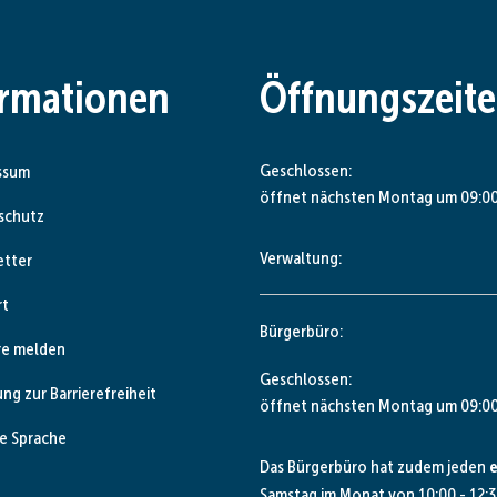
ormationen
Öffnungszeit
Klicken, um weitere Öffnungs- od
Geschlossen:
ssum
öffnet nächsten Montag um 09:00
schutz
Verwaltung:
etter
rt
Bürgerbüro:
re melden
Klicken, um weitere Öffnungs- od
Geschlossen:
ung zur Barrierefreiheit
öffnet nächsten Montag um 09:00
e Sprache
Das Bürgerbüro hat zudem jeden
e
Samstag im Monat von 10:00 - 12:3