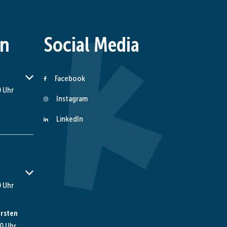
en
Social Media
er Schließzeiten auszublenden
Facebook
 Uhr
Instagram
LinkedIn
er Schließzeiten auszublenden
 Uhr
rsten
0 Uhr