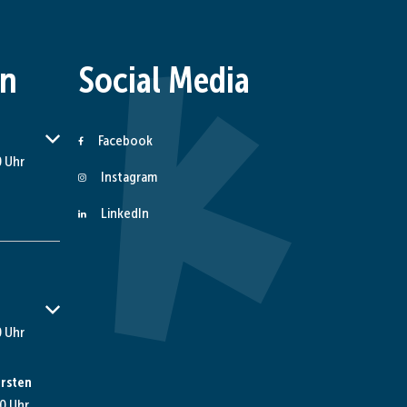
en
Social Media
er Schließzeiten auszublenden
Facebook
 Uhr
Instagram
LinkedIn
er Schließzeiten auszublenden
 Uhr
rsten
0 Uhr