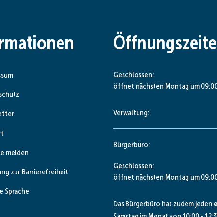
ormationen
Öffnungszeit
Klicken, um weitere Öffnungs- od
Geschlossen:
ssum
öffnet nächsten Montag um 09:00
schutz
Verwaltung:
etter
rt
Bürgerbüro:
re melden
Klicken, um weitere Öffnungs- od
Geschlossen:
ung zur Barrierefreiheit
öffnet nächsten Montag um 09:00
e Sprache
Das Bürgerbüro hat zudem jeden
e
Samstag im Monat von 10:00 - 12:3