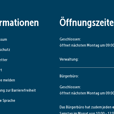
ormationen
Öffnungszeit
Klicken, um weitere Öffnungs- od
Geschlossen:
ssum
öffnet nächsten Montag um 09:00
schutz
Verwaltung:
etter
rt
Bürgerbüro:
re melden
Klicken, um weitere Öffnungs- od
Geschlossen:
ung zur Barrierefreiheit
öffnet nächsten Montag um 09:00
e Sprache
Das Bürgerbüro hat zudem jeden
e
Samstag im Monat von 10:00 - 12:3