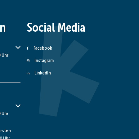
en
Social Media
er Schließzeiten auszublenden
Facebook
 Uhr
Instagram
LinkedIn
er Schließzeiten auszublenden
 Uhr
rsten
0 Uhr