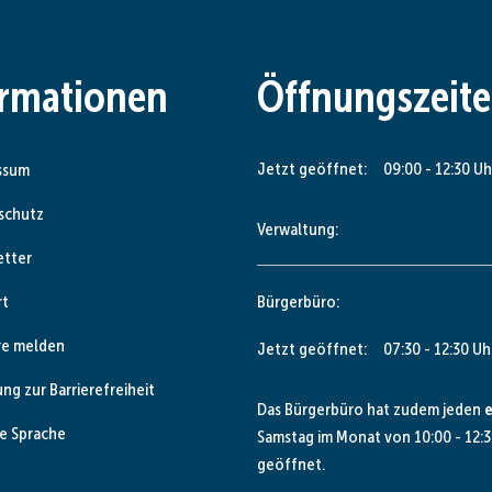
ormationen
Öffnungszeit
Klicken, um weitere Öffnungs- od
Jetzt geöffnet:
09:00
-
12:30
Uh
ssum
schutz
Verwaltung:
etter
rt
Bürgerbüro:
re melden
Klicken, um weitere Öffnungs- od
Jetzt geöffnet:
07:30
-
12:30
Uh
ung zur Barrierefreiheit
Das Bürgerbüro hat zudem jeden
e
e Sprache
Samstag im Monat von 10:00 - 12:3
geöffnet.